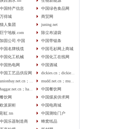
陕西酒水.tm
生物新能源
中国特产信息
中国绿色食品网
万得城
商贸网
猫人集团
juning.net
巨宁地板.com
除尘布滤袋
加固公司.中国
中国带锯条
中国名牌线缆
中国毛衫网上商城
中国化工机械
中国化工在线网
中国热电网
中国酒城
中国工艺品供应网
dickies.cn；dickies.cc
unionbay.net.cn；unionbay.cn
mudd.net.cn；mudd.cn
haggar.net.cn；haggar.cn
中国餐饮网
餐饮网
中国煤炭供求网
欧派厨柜
中国电商城
彩虹.tm
中国测绘门户
中国乐器制造商
蜂窝纸品