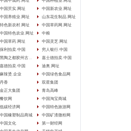
中国中成药.网址
中国种植业.网址
中国芡实.网址
中国新农业.网址
中国养殖业.网址
山东花生制品.网址
特色新农村.网址
中国草药网.网址
中国特色农业.网址
中粮
中国草药.网址
中国灵芝.网址
保利拍卖.中国
穷人银行.中国
黑陶之都胶州古酿.中国
嘉士德拍卖.中国
嘉德拍卖.中国
迪奥.网址
麻辣烫.企业
中国绿色食品网
丹香
双星集团
金正大集团
青岛高峰
餐饮网
中国淘宝商城
低碳经济网
中国特色旅游网
中国橡塑制品商城
中国矿渣微粉网
中国文化
第一财经网