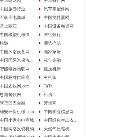
中华恐龙园
中华特产网
中国旅游行业
汽车零配件网
石家庄电商城
中国搅拌器网
掌上丽江
中国设备融资网
中国橡塑机械供应商
来往银行
旅游
顺势疗法
中国沐浴设备网
顾家家居
中国国际汽保汽配城
苏宁金融
智能电器物联网
锻压机床
中国标牌供应商
有机茶
中国农牧网.com
TaTa
恩施餐饮网
租房
阿里巴巴金融
牙齿网
雄安环保机械.com
中国矿业信息网
中国小家电电商城
中国绿色生态农业信息网
中国网络投资机构
天然气压缩机