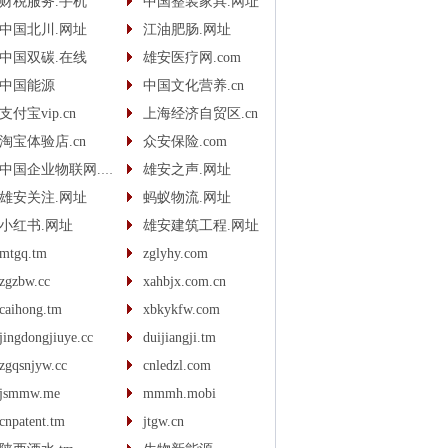
财税服务.手机
中国整装家具.网址
中国北川.网址
江油肥肠.网址
中国双碳.在线
雄安医疗网.com
中国能源
中国文化营养.cn
支付宝vip.cn
上海经济自贸区.cn
淘宝体验店.cn
众安保险.com
中国企业物联网.com
雄安之声.网址
雄安关注.网址
蚂蚁物流.网址
小红书.网址
雄安建筑工程.网址
mtgq.tm
zglyhy.com
zgzbw.cc
xahbjx.com.cn
caihong.tm
xbkykfw.com
jingdongjiuye.cc
duijiangji.tm
zgqsnjyw.cc
cnledzl.com
jsmmw.me
mmmh.mobi
cnpatent.tm
jtgw.cn