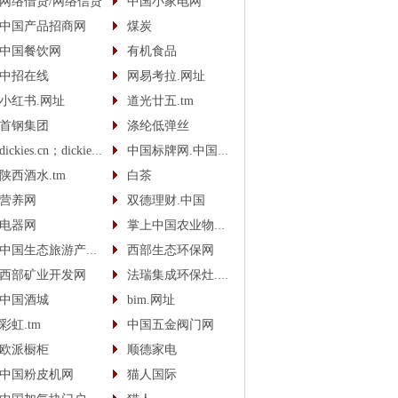
网络借贷/网络信贷
中国小家电网
中国产品招商网
煤炭
中国餐饮网
有机食品
中招在线
网易考拉.网址
小红书.网址
道光廿五.tm
首钢集团
涤纶低弹丝
dickies.cn；dickies.cc
中国标牌网.中国(cn)
陕西酒水.tm
白茶
营养网
双德理财.中国
电器网
掌上中国农业物联网
中国生态旅游产业网
西部生态环保网
西部矿业开发网
法瑞集成环保灶.中国
中国酒城
bim.网址
彩虹.tm
中国五金阀门网
欧派橱柜
顺德家电
中国粉皮机网
猫人国际