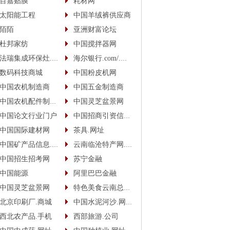
百嘉贴膜
耗材网
太阳能工程
中国羊绒裤供应商
陌陌
亚洲财富论坛
杜邦家纺
中国搅拌器网
法瑞集成环保灶.中国
海尔银行.com/.中国
数码科技商城
中国粉皮机网
中国农机制造商
中国五金制造商
中国农机配件制造商
中国灵芝盆景网
中国论文行业门户
中国招商引资信息网
中国国际建材网
茶具.网址
中国矿产品信息.网址
云南临沧特产网.网址
中国招生招考网
苏宁金融
中国能源
阿里巴巴金融
中国灵芝盆景网
特色美食云南总代.商城
北京印刷厂.商城
中国水泥河沙.网址(.手机)
西北农产品.手机
西部旅游.公司