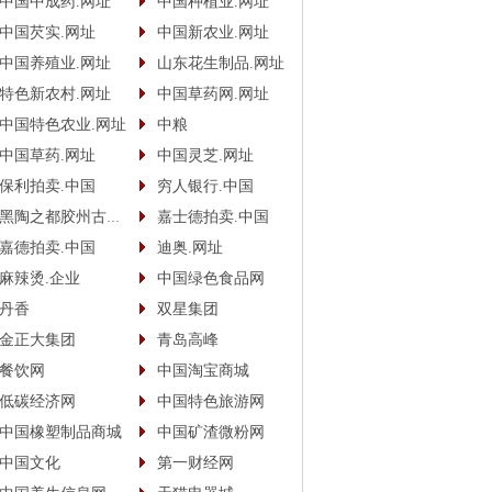
中国中成药.网址
中国种植业.网址
中国芡实.网址
中国新农业.网址
中国养殖业.网址
山东花生制品.网址
特色新农村.网址
中国草药网.网址
中国特色农业.网址
中粮
中国草药.网址
中国灵芝.网址
保利拍卖.中国
穷人银行.中国
黑陶之都胶州古酿.中国
嘉士德拍卖.中国
嘉德拍卖.中国
迪奥.网址
麻辣烫.企业
中国绿色食品网
丹香
双星集团
金正大集团
青岛高峰
餐饮网
中国淘宝商城
低碳经济网
中国特色旅游网
中国橡塑制品商城
中国矿渣微粉网
中国文化
第一财经网