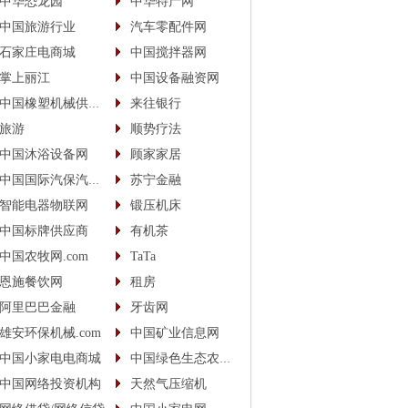
中华恐龙园
中华特产网
中国旅游行业
汽车零配件网
石家庄电商城
中国搅拌器网
掌上丽江
中国设备融资网
中国橡塑机械供应商
来往银行
旅游
顺势疗法
中国沐浴设备网
顾家家居
中国国际汽保汽配城
苏宁金融
智能电器物联网
锻压机床
中国标牌供应商
有机茶
中国农牧网.com
TaTa
恩施餐饮网
租房
阿里巴巴金融
牙齿网
雄安环保机械.com
中国矿业信息网
中国小家电电商城
中国绿色生态农业信息网
中国网络投资机构
天然气压缩机