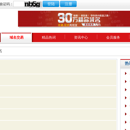
验证码：
域名交易
精品热词
资讯中心
会员服务
名
热