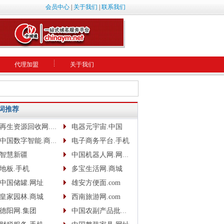
会员中心
|
关于我们
|
联系我们
代理加盟
关于我们
词推荐
再生资源回收网.网址
电器元宇宙.中国
中国数字智能.商城.网址.中文网
电子商务平台.手机
智慧新疆
中国机器人网.网址www.robotcn.top
地板.手机
多宝生活网.商城
中国储罐.网址
雄安方便面.com
皇家园林.商城
西南旅游网.com
德阳网.集团
中国农副产品批发网.com