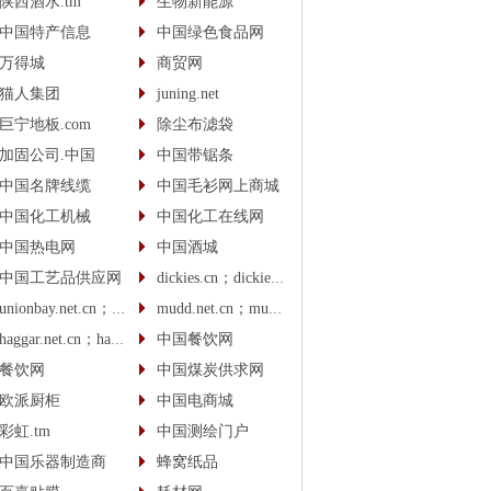
陕西酒水.tm
生物新能源
中国特产信息
中国绿色食品网
万得城
商贸网
猫人集团
juning.net
巨宁地板.com
除尘布滤袋
加固公司.中国
中国带锯条
中国名牌线缆
中国毛衫网上商城
中国化工机械
中国化工在线网
中国热电网
中国酒城
中国工艺品供应网
dickies.cn；dickies.cc
unionbay.net.cn；unionbay.cn
mudd.net.cn；mudd.cn
haggar.net.cn；haggar.cn
中国餐饮网
餐饮网
中国煤炭供求网
欧派厨柜
中国电商城
彩虹.tm
中国测绘门户
中国乐器制造商
蜂窝纸品