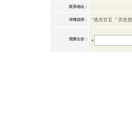
联系地址：
“道光廿五 ” 历
详情说明：
我要出价：
￥