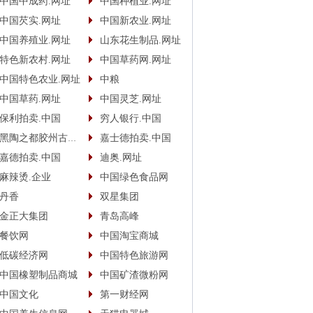
中国中成药.网址
中国种植业.网址
中国芡实.网址
中国新农业.网址
中国养殖业.网址
山东花生制品.网址
特色新农村.网址
中国草药网.网址
中国特色农业.网址
中粮
中国草药.网址
中国灵芝.网址
保利拍卖.中国
穷人银行.中国
黑陶之都胶州古酿.中国
嘉士德拍卖.中国
嘉德拍卖.中国
迪奥.网址
麻辣烫.企业
中国绿色食品网
丹香
双星集团
金正大集团
青岛高峰
餐饮网
中国淘宝商城
低碳经济网
中国特色旅游网
中国橡塑制品商城
中国矿渣微粉网
中国文化
第一财经网