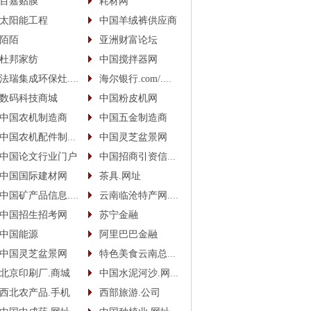
百嘉贴膜
耗材网
太阳能工程
中国羊绒裤供应商
陌陌
亚洲财富论坛
杜邦家纺
中国搅拌器网
法瑞集成环保灶.中国
海尔银行.com/.中国
数码科技商城
中国粉皮机网
中国农机制造商
中国五金制造商
中国农机配件制造商
中国灵芝盆景网
中国论文行业门户
中国招商引资信息网
中国国际建材网
茶具.网址
中国矿产品信息.网址
云南临沧特产网.网址
中国招生招考网
苏宁金融
中国能源
阿里巴巴金融
中国灵芝盆景网
特色美食云南总代.商城
北京印刷厂.商城
中国水泥河沙.网址(.手机)
西北农产品.手机
西部旅游.公司