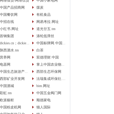
网络借贷/网络信贷
中国小家电网
中国产品招商网
煤炭
中国餐饮网
有机食品
中招在线
网易考拉.网址
小红书.网址
道光廿五.tm
首钢集团
涤纶低弹丝
dickies.cn；dickies.cc
中国标牌网.中国(cn)
陕西酒水.tm
白茶
营养网
双德理财.中国
电器网
掌上中国农业物联网
中国生态旅游产业网
西部生态环保网
西部矿业开发网
法瑞集成环保灶.中国
中国酒城
bim.网址
彩虹.tm
中国五金阀门网
欧派橱柜
顺德家电
中国粉皮机网
猫人国际