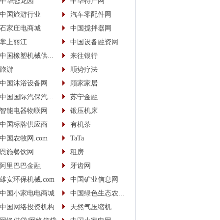
中华恐龙园
中华特产网
中国旅游行业
汽车零配件网
石家庄电商城
中国搅拌器网
掌上丽江
中国设备融资网
中国橡塑机械供应商
来往银行
旅游
顺势疗法
中国沐浴设备网
顾家家居
中国国际汽保汽配城
苏宁金融
智能电器物联网
锻压机床
中国标牌供应商
有机茶
中国农牧网.com
TaTa
恩施餐饮网
租房
阿里巴巴金融
牙齿网
雄安环保机械.com
中国矿业信息网
中国小家电电商城
中国绿色生态农业信息网
中国网络投资机构
天然气压缩机