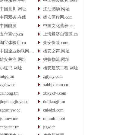
财税服务.手机
中国整装家具.网址
中国北川.网址
江油肥肠.网址
中国双碳.在线
雄安医疗网.com
中国能源
中国文化营养.cn
支付宝vip.cn
上海经济自贸区.cn
淘宝体验店.cn
众安保险.com
中国企业物联网.com
雄安之声.网址
雄安关注.网址
蚂蚁物流.网址
小红书.网址
雄安建筑工程.网址
mtgq.tm
zglyhy.com
zgzbw.cc
xahbjx.com.cn
caihong.tm
xbkykfw.com
jingdongjiuye.cc
duijiangji.tm
zgqsnjyw.cc
cnledzl.com
jsmmw.me
mmmh.mobi
cnpatent.tm
jtgw.cn