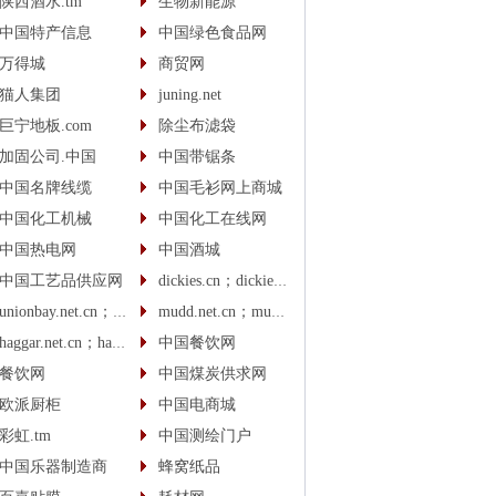
陕西酒水.tm
生物新能源
中国特产信息
中国绿色食品网
万得城
商贸网
猫人集团
juning.net
巨宁地板.com
除尘布滤袋
加固公司.中国
中国带锯条
中国名牌线缆
中国毛衫网上商城
中国化工机械
中国化工在线网
中国热电网
中国酒城
中国工艺品供应网
dickies.cn；dickies.cc
unionbay.net.cn；unionbay.cn
mudd.net.cn；mudd.cn
haggar.net.cn；haggar.cn
中国餐饮网
餐饮网
中国煤炭供求网
欧派厨柜
中国电商城
彩虹.tm
中国测绘门户
中国乐器制造商
蜂窝纸品