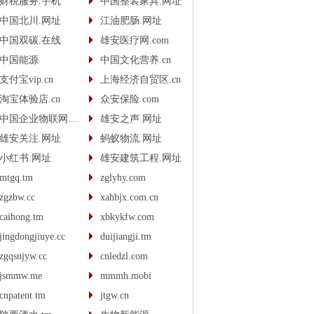
财税服务.手机
中国整装家具.网址
中国北川.网址
江油肥肠.网址
中国双碳.在线
雄安医疗网.com
中国能源
中国文化营养.cn
支付宝vip.cn
上海经济自贸区.cn
淘宝体验店.cn
众安保险.com
中国企业物联网.com
雄安之声.网址
雄安关注.网址
蚂蚁物流.网址
小红书.网址
雄安建筑工程.网址
mtgq.tm
zglyhy.com
zgzbw.cc
xahbjx.com.cn
caihong.tm
xbkykfw.com
jingdongjiuye.cc
duijiangji.tm
zgqsnjyw.cc
cnledzl.com
jsmmw.me
mmmh.mobi
cnpatent.tm
jtgw.cn