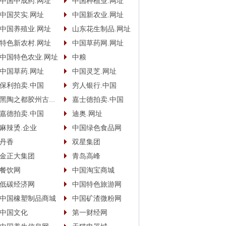
中国中成药.网址
中国种植业.网址
中国芡实.网址
中国新农业.网址
中国养殖业.网址
山东花生制品.网址
特色新农村.网址
中国草药网.网址
中国特色农业.网址
中粮
中国草药.网址
中国灵芝.网址
保利拍卖.中国
穷人银行.中国
黑陶之都胶州古酿.中国
嘉士德拍卖.中国
嘉德拍卖.中国
迪奥.网址
麻辣烫.企业
中国绿色食品网
丹香
双星集团
金正大集团
青岛高峰
餐饮网
中国淘宝商城
低碳经济网
中国特色旅游网
中国橡塑制品商城
中国矿渣微粉网
中国文化
第一财经网