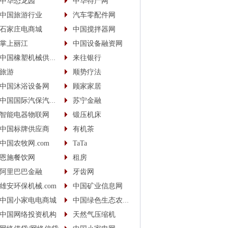
中华恐龙园
中华特产网
中国旅游行业
汽车零配件网
石家庄电商城
中国搅拌器网
掌上丽江
中国设备融资网
中国橡塑机械供应商
来往银行
旅游
顺势疗法
中国沐浴设备网
顾家家居
中国国际汽保汽配城
苏宁金融
智能电器物联网
锻压机床
中国标牌供应商
有机茶
中国农牧网.com
TaTa
恩施餐饮网
租房
阿里巴巴金融
牙齿网
雄安环保机械.com
中国矿业信息网
中国小家电电商城
中国绿色生态农业信息网
中国网络投资机构
天然气压缩机