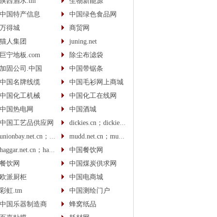
陕西酒水.tm
生物新能源
中国特产信息
中国绿色食品网
万得城
商贸网
猫人集团
juning.net
巨宁地板.com
除尘布滤袋
加固公司.中国
中国带锯条
中国名牌线缆
中国毛衫网上商城
中国化工机械
中国化工在线网
中国热电网
中国酒城
中国工艺品供应网
dickies.cn；dickies.cc
unionbay.net.cn；unionbay.cn
mudd.net.cn；mudd.cn
haggar.net.cn；haggar.cn
中国餐饮网
餐饮网
中国煤炭供求网
欧派厨柜
中国电商城
彩虹.tm
中国测绘门户
中国乐器制造商
蜂窝纸品