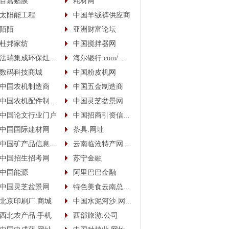
百嘉贴膜
耗材网
太阳能工程
中国羊绒裤供应商
陌陌
亚洲财富论坛
杜邦家纺
中国搅拌器网
法瑞集成环保灶.中国
海尔银行.com/.中国
数码科技商城
中国粉皮机网
中国农机制造商
中国五金制造商
中国农机配件制造商
中国灵芝盆景网
中国论文行业门户
中国招商引资信息网
中国国际建材网
茶具.网址
中国矿产品信息.网址
云南临沧特产网.网址
中国招生招考网
苏宁金融
中国能源
阿里巴巴金融
中国灵芝盆景网
特色美食云南总代.商城
北京印刷厂.商城
中国水泥河沙.网址(.手机)
西北农产品.手机
西部旅游.公司