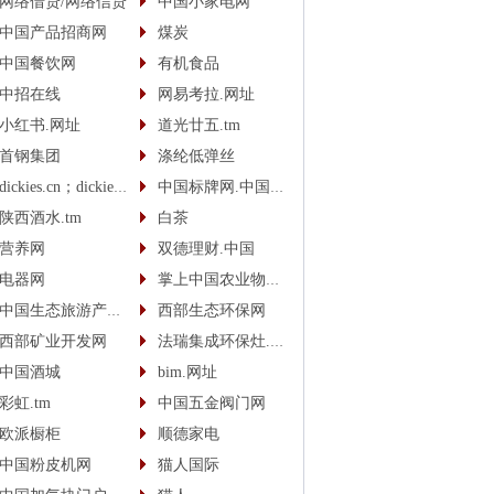
网络借贷/网络信贷
中国小家电网
中国产品招商网
煤炭
中国餐饮网
有机食品
中招在线
网易考拉.网址
小红书.网址
道光廿五.tm
首钢集团
涤纶低弹丝
dickies.cn；dickies.cc
中国标牌网.中国(cn)
陕西酒水.tm
白茶
营养网
双德理财.中国
电器网
掌上中国农业物联网
中国生态旅游产业网
西部生态环保网
西部矿业开发网
法瑞集成环保灶.中国
中国酒城
bim.网址
彩虹.tm
中国五金阀门网
欧派橱柜
顺德家电
中国粉皮机网
猫人国际