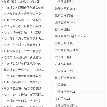
标题: 域名行业动态：揭示交易行情与域名交易趋势中的流量优势
中国储罐.网址
中文域名的应用价值与域名价值
雄安方便面.com
域名行业动态：流量优势令交易行情持续升温
皇家园林.商城
域名中文化持续升温，域名过户频率大幅增加
西南旅游网.com
域名行业动态：新趋势和挑战
德阳网.集团
域名市场持续升温，成为互联网经济新引擎
中国农副产品批发网.com
域名行业动态：流量优势助力企业拓展线上营销
财税服务.手机
域名中文化对中文互联网的推动与影响
中国整装家具.网址
域名行业动态：中文域名引领域名交易趋势，网络知识产权保护进入关键阶段
中国北川.网址
域名市场触底反弹，新机遇急需把握
中文域名在域名行业动态中的重要性及其拓展线上营销潜力
江油肥肠.网址
探索域名的无限潜力——揭秘域名价值与市场趋势
中国双碳.在线
中文域名的流量优势在域名行业动态中崭露头角
雄安医疗网.com
域名市场持续上涨，数字和品牌域名备受关注
中国能源
中文域名正在引领域名交易趋势的动态
中国文化营养.cn
域名中文化：推动中文互联网发展的关键一环
支付宝vip.cn
中文域名行业动态：掀起中文互联网新风潮
上海经济自贸区.cn