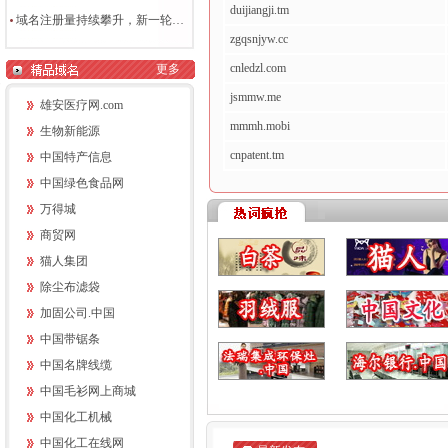
duijiangji.tm
域名注册量持续攀升，新一轮争夺战即将打响
zgqsnjyw.cc
cnledzl.com
更多
jsmmw.me
雄安医疗网.com
mmmh.mobi
生物新能源
cnpatent.tm
中国特产信息
中国绿色食品网
万得城
商贸网
猫人集团
除尘布滤袋
加固公司.中国
中国带锯条
中国名牌线缆
中国毛衫网上商城
中国化工机械
中国化工在线网