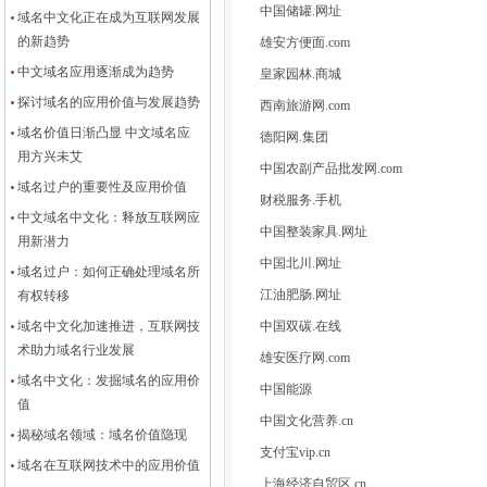
中国储罐.网址
域名中文化正在成为互联网发展
的新趋势
雄安方便面.com
中文域名应用逐渐成为趋势
皇家园林.商城
探讨域名的应用价值与发展趋势
西南旅游网.com
域名价值日渐凸显 中文域名应
德阳网.集团
用方兴未艾
中国农副产品批发网.com
域名过户的重要性及应用价值
财税服务.手机
中文域名中文化：释放互联网应
中国整装家具.网址
用新潜力
中国北川.网址
域名过户：如何正确处理域名所
江油肥肠.网址
有权转移
域名中文化加速推进，互联网技
中国双碳.在线
术助力域名行业发展
雄安医疗网.com
域名中文化：发掘域名的应用价
中国能源
值
中国文化营养.cn
揭秘域名领域：域名价值隐现
支付宝vip.cn
域名在互联网技术中的应用价值
上海经济自贸区.cn