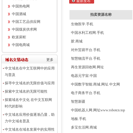
最新发布
中国热电网
中国酒城
拍卖资源名称
中国工艺品供应网
生物医学.手机
中国煤炭供求网
中国水利工程网.手机
欧派厨柜
胶.商城
中国电商城
对外贸易平台.手机
智慧物流平台.手机
更多
再生资源回收网.网址
中文域名在中文互联网中的应用
与普及
电器元宇宙.中国
探寻中文域名的无限价值与应用
中国数字智能.商城.网址.中文网
探索中文域名的无限可能性
电子商务平台.手机
探索域名中文化 在中文互联网
智慧新疆
时代的影响
中国机器人网.网址www.robotcn.top
中文域名应用价值逐渐凸显，助
地板.手机
力中文域名普及
多宝生活网.商城
中文域名在域名发展中的实用性