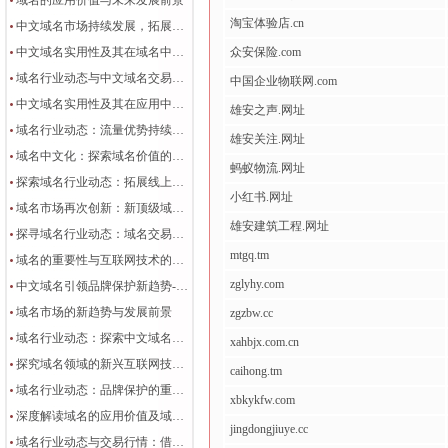
域名的应用价值与未来发展前景
淘宝体验店.cn
中文域名市场持续发展，拓展线上营销新机遇
中文域名实用性及其在域名中文化发展中的作用
众安保险.com
域名行业动态与中文域名交易趋势的崛起
中国企业物联网.com
中文域名实用性及其在应用中的价值
雄安之声.网址
域名行业动态：流量优势持续推动行业发展
雄安关注.网址
域名中文化：探索域名价值的新趋势
蚂蚁物流.网址
探索域名行业动态：拓展线上营销的新机遇
小红书.网址
域名市场再次创新：新顶级域名为企业发展创造更多机遇
雄安建筑工程.网址
探寻域名行业动态：域名交易趋势与网络知识产权保护
mtgq.tm
域名的重要性与互联网技术的演进
zglyhy.com
中文域名引领品牌保护新趋势-域名行业动态
域名市场的新趋势与发展前景
zgzbw.cc
域名行业动态：探索中文域名的交易趋势与品牌保护的流量优势
xahbjx.com.cn
探究域名领域的新兴互联网技术趋势
caihong.tm
域名行业动态：品牌保护的重要性与挑战
xbkykfw.com
深度解读域名的应用价值及域名价值
jingdongjiuye.cc
域名行业动态与交易行情：借力流量优势拓展线上营销，助力品牌保护