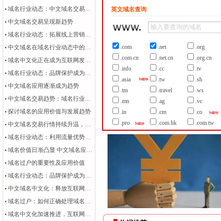
域名行业动态：中文域名交易行情持续上涨，助力企业拓展线上营销
英文域名查询
中文域名交易呈现新趋势
域名行业动态：拓展线上营销与网络知识产权保护
.com
.net
.org
中文域名在域名行业动态中的流量优势与品牌保护价值
.com.cn
.net.cn
.org.cn
域名中文化正在成为互联网发展的新趋势
.info
.cc
.tv
域名行业动态：品牌保护成为热点关注
.asia
.tw
.sh
中文域名应用逐渐成为趋势
.tm
.travel
.ws
中文域名交易趋势：域名行业动态分析
.mn
.ag
.vc
探讨域名的应用价值与发展趋势
.in
.cm
.co
.pro
.com.hk
.com.tw
中文域名交易行情持续升温，网络知识产权保护备受关注
域名行业动态：利用流量优势拓展线上营销
域名价值日渐凸显 中文域名应用方兴未艾
域名过户的重要性及应用价值
域名行业动态：品牌保护成为企业拓展线上营销的焦点
中文域名中文化：释放互联网应用新潜力
域名过户：如何正确处理域名所有权转移
域名中文化加速推进，互联网技术助力域名行业发展